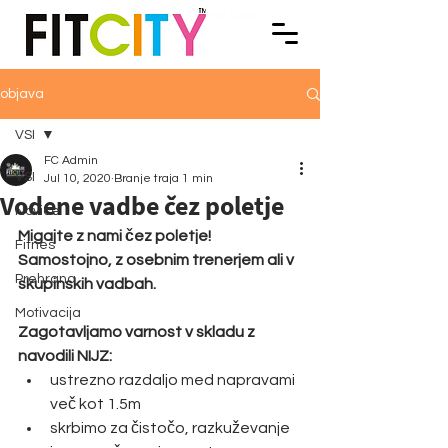
FITNES. OSEBNO TRENERSTVO. VODENE VADBE Ljubljana. SPINNING®. FITCITY Fitnes
FITCITY Fitnes center v mestu | Gym & Spinning
Ljubljana
center & Gym v Ljubljani je sodoben fitnes v centru Ljubljane, ki spodbuja zdrav način
življenja skozi kvalitetno rekreacijo in športne storitve, ki popestrijo um, telo in duha.
Dobrodošli v FITCITY Fitnes & Gym, v centru Ljubljane! | We promote a Healthy lifestyle
through quality recreation and sports services that enrich Your Mind, Body and Spirit.
Welcome to FITCITY Fitness Gym in City Center Ljubljana!
objava
VSI
FC Admin
VSI
Jul 10, 2020
Branje traja 1 min
Vodene vadbe čez poletje
Novice
Migajte z nami čez poletje! 
Fitnes
Samostojno, z osebnim trenerjem ali v 
Prehrana
skupinskih vadbah.
Motivacija
Zagotavljamo varnost v skladu z 
navodili NIJZ:
ustrezno razdaljo med napravami 
več kot 1.5m
skrbimo za čistočo, razkuževanje 