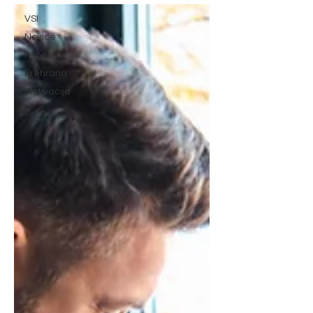
VSI
Novice
Fitnes
Prehrana
Motivacija