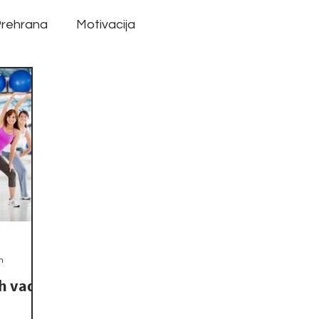
rehrana
Motivacija
n
ih vadb