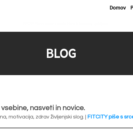
Domov
P
FITCITY Fitnes center v mestu | Gym & Spinning
Ljubljana
BLOG
 vsebine, nasveti in novice.
a, motivacija, zdrav življenjski slog. |
FITCITY piše s src