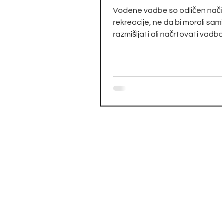
Vodene vadbe so odličen nač
rekreacije, ne da bi morali sam
razmišljati ali načrtovati vadb
poskrbi strokovnjak z...