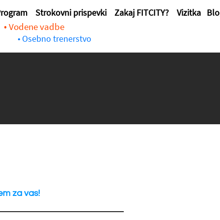
rogram
Strokovni prispevki
Zakaj FITCITY?
Vizitka
Bl
• Vodene vadbe
• Osebno trenerstvo
em za vas!