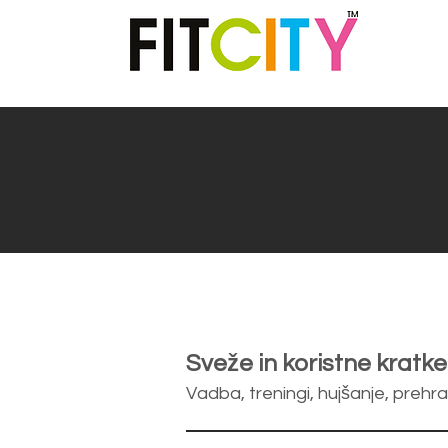
. SPINNING®. FITCITY Fitnes center & Gym
spodbuja zdrav način življenja skozi kvalitetno
 in duha. Dobrodošli v FITCITY Fitnes & Gym, v
h quality recreation and sports services that
FITCITY Fitness Gym in City Center Ljubljana!
Sveže in koristne kratke
Vadba, treningi, hujšanje, prehran