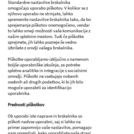
Standardne nastavitve brskalnika
omogočajo uporabo piškotov. V kolikor se z
njihovo uporabo ne strinjate, lahko
spremenite nastavitve brskalnika tako, da bo
sprejemanje piškotov onemogočeno, vendar
to lahko omeji možnosti vaše komunikacije z
našim spletnim mestom. Tudi če piškotke
sprejmete, jih lahko pozneje še vedno
izbrišete z orodji vašega brskalnika.
Piškotke uporabljamo izključno z namenom
boljše uporabniške izkušnje, za potrebe
spletne analitike in integracije s socialnimi
omrežji. Piškotki ne vsebujejo nobenih
osebnih ali drugih podatkov, ki bi jih bilo
mogoče uporabiti za identifikacijo
uporabnika.
Prednosti piškotkov
Ob uporabi iste naprave in brskalnika so
piškoti nadvse uporabni, saj si lahko na
primer zapomnijo vaše nastavitve, pomagajo
nam spremljati, kako uporabljate naše strani