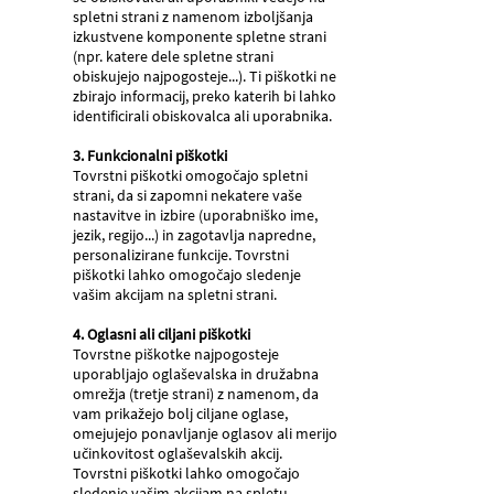
spletni strani z namenom izboljšanja
izkustvene komponente spletne strani
(npr. katere dele spletne strani
obiskujejo najpogosteje...). Ti piškotki ne
zbirajo informacij, preko katerih bi lahko
identificirali obiskovalca ali uporabnika.
3. Funkcionalni piškotki
Tovrstni piškotki omogočajo spletni
strani, da si zapomni nekatere vaše
nastavitve in izbire (uporabniško ime,
jezik, regijo...) in zagotavlja napredne,
personalizirane funkcije. Tovrstni
piškotki lahko omogočajo sledenje
vašim akcijam na spletni strani.
4. Oglasni ali ciljani piškotki
Tovrstne piškotke najpogosteje
uporabljajo oglaševalska in družabna
omrežja (tretje strani) z namenom, da
vam prikažejo bolj ciljane oglase,
omejujejo ponavljanje oglasov ali merijo
učinkovitost oglaševalskih akcij.
Tovrstni piškotki lahko omogočajo
sledenje vašim akcijam na spletu.