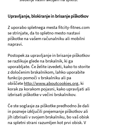
Upravljanje, blokiranje in brisanje piškotkov
Z uporabo spletnega mesta fitcity-fitnes.com
se strinjate, da to spletno mesto nastavi
piškotke na vašem računalniku ali mobilni
napravi.
Postopek za upravljanje in brisanje piškotkov
se razlikuje glede na brskalnik, ki ga
uporabljate. Če želite izvedeti, kako to storite
z določenim brskalnikom, lahko uporabite
funkcijo pomoči v brskalniku ali pa
obiščete
http://www.aboutcookies.org
, ki
korak za korakom pojasni, kako upravljati ali
izbrisati piškotke v večini brskalnikov.
Če ste soglasje za piškotke predhodno že dali
in pozneje izključili prejemanje piškotkov ali
jih izbrisali v svojem brskalniku, bo vaš obisk
na spletni strani razumljen kot prvi obisk. V
tem primeru boste znova dobili obvestilo o