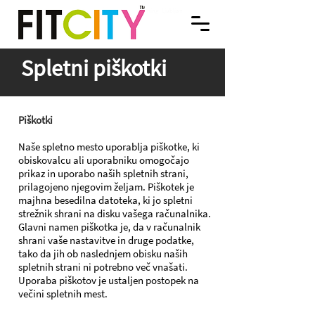
FITNES. OSEBNO TRENERSTVO. VODENE VADBE Ljubljana. SPINNING®. FITCITY Fitnes
FITCITY Fitnes center v mestu | Gym & Spinning
Ljubljana
center & Gym v Ljubljani je sodoben fitnes v centru Ljubljane, ki spodbuja zdrav način
življenja skozi kvalitetno rekreacijo in športne storitve, ki popestrijo um, telo in duha.
Dobrodošli v FITCITY Fitnes & Gym, v centru Ljubljane! | We promote a Healthy lifestyle
through quality recreation and sports services that enrich Your Mind, Body and Spirit.
Welcome to FITCITY Fitness Gym in City Center Ljubljana!
Spletni piškotki
Piškotki
Naše spletno mesto uporablja piškotke, ki
obiskovalcu ali uporabniku omogočajo
prikaz in uporabo naših spletnih strani,
prilagojeno njegovim željam. Piškotek je
majhna besedilna datoteka, ki jo spletni
strežnik shrani na disku vašega računalnika.
Glavni namen piškotka je, da v računalnik
shrani vaše nastavitve in druge podatke,
tako da jih ob naslednjem obisku naših
spletnih strani ni potrebno več vnašati.
Uporaba piškotov je ustaljen postopek na
večini spletnih mest.