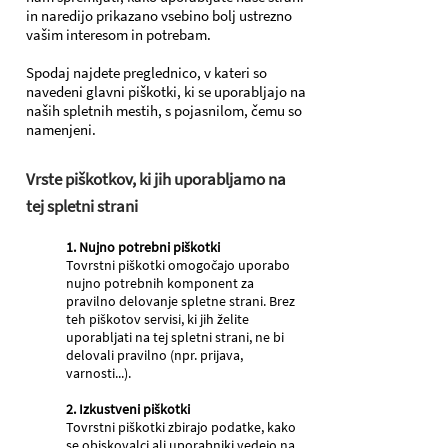
in naredijo prikazano vsebino bolj ustrezno
vašim interesom in potrebam.
Spodaj najdete preglednico, v kateri so
navedeni glavni piškotki, ki se uporabljajo na
naših spletnih mestih, s pojasnilom, čemu so
namenjeni.
Vrste piškotkov, ki jih uporabljamo na
tej spletni strani
1. Nujno potrebni piškotki
Tovrstni piškotki omogočajo uporabo
nujno potrebnih komponent za
pravilno delovanje spletne strani. Brez
teh piškotov servisi, ki jih želite
uporabljati na tej spletni strani, ne bi
delovali pravilno (npr. prijava,
varnosti...).
2. Izkustveni piškotki
Tovrstni piškotki zbirajo podatke, kako
se obiskovalci ali uporabniki vedejo na