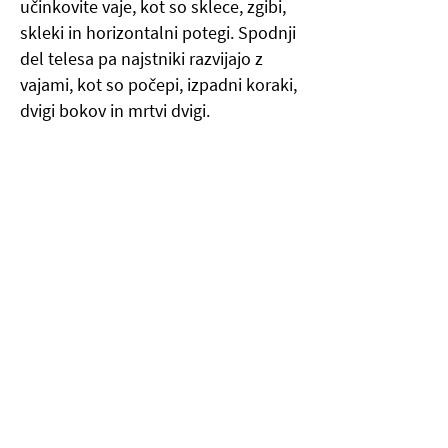
učinkovite vaje, kot so sklece, zgibi,
skleki in horizontalni potegi. Spodnji
del telesa pa najstniki razvijajo z
vajami, kot so počepi, izpadni koraki,
dvigi bokov in mrtvi dvigi.
Priporočljivo je, da trening traja od
30 do 45 minut in vključuje 5 do 6
vaj, ki pokrivajo vse glavne mišične
skupine. Vsako vajo je smiselno
izvajati v 2 do 3 serijah, s številom
ponovitev med 8 in 15. Pomembno
je, da si med serijami vzamemo
dovolj časa za počitek (30 do 60
sekund), saj to omogoča ohranjanje
kakovosti gibanja ter preprečuje
prezgodnjo utrujenost, ki bi lahko
negativno vplivala na tehniko