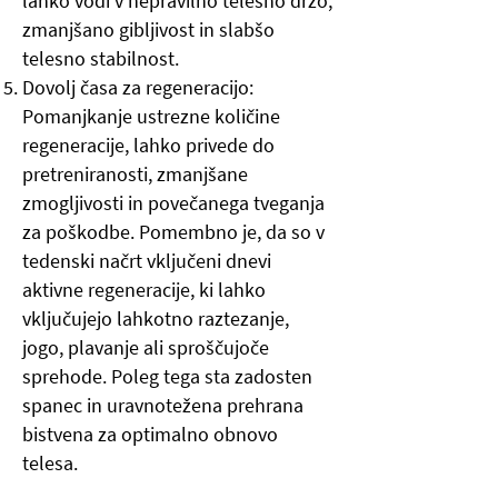
lahko vodi v nepravilno telesno držo,
zmanjšano gibljivost in slabšo
telesno stabilnost.
Dovolj časa za regeneracijo:
Pomanjkanje ustrezne količine
regeneracije, lahko privede do
pretreniranosti, zmanjšane
zmogljivosti in povečanega tveganja
za poškodbe. Pomembno je, da so v
tedenski načrt vključeni dnevi
aktivne regeneracije, ki lahko
vključujejo lahkotno raztezanje,
jogo, plavanje ali sproščujoče
sprehode. Poleg tega sta zadosten
spanec in uravnotežena prehrana
bistvena za optimalno obnovo
telesa.