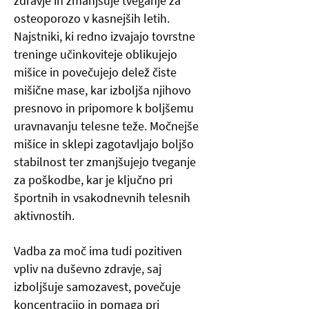
zdravje in zmanjšuje tveganje za
osteoporozo v kasnejših letih.
Najstniki, ki redno izvajajo tovrstne
treninge učinkoviteje oblikujejo
mišice in povečujejo delež čiste
mišične mase, kar izboljša njihovo
presnovo in pripomore k boljšemu
uravnavanju telesne teže. Močnejše
mišice in sklepi zagotavljajo boljšo
stabilnost ter zmanjšujejo tveganje
za poškodbe, kar je ključno pri
športnih in vsakodnevnih telesnih
aktivnostih.
Vadba za moč ima tudi pozitiven
vpliv na duševno zdravje, saj
izboljšuje samozavest, povečuje
koncentracijo in pomaga pri