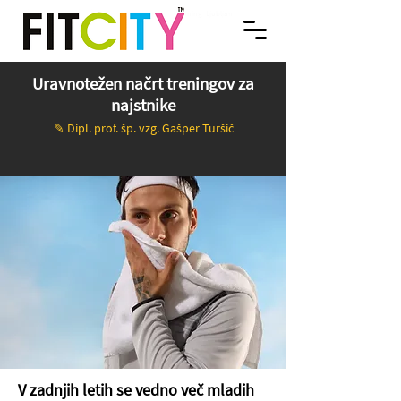
FITNES. OSEBNO TRENERSTVO. VODENE VADBE Ljubljana. SPINNING®. FITCITY Fitnes
FITCITY Fitnes center v mestu | Gym & Spinning
Ljubljana
center & Gym v Ljubljani je sodoben fitnes v centru Ljubljane, ki spodbuja zdrav način
življenja skozi kvalitetno rekreacijo in športne storitve, ki popestrijo um, telo in duha.
Dobrodošli v FITCITY Fitnes & Gym, v centru Ljubljane! | We promote a Healthy lifestyle
through quality recreation and sports services that enrich Your Mind, Body and Spirit.
Welcome to FITCITY Fitness Gym in City Center Ljubljana!
Uravnotežen načrt treningov za
najstnike
✎
D
ipl. prof. šp. vzg. Gašper Turšič
V zadnjih letih se vedno več mladih