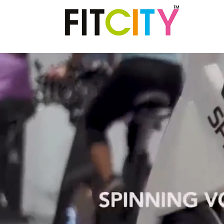
. SPINNING®. FITCITY Fitnes center & Gym
spodbuja zdrav način življenja skozi kvalitetno
 in duha. Dobrodošli v FITCITY Fitnes & Gym, v
h quality recreation and sports services that
FITCITY Fitness Gym in City Center Ljubljana!