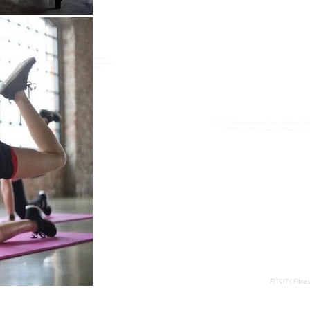
najbolj priljubljenih načinov v rekreacije, hujšanja in pridobivanja
ih, ampak vse bolj tudi poleti, saj omogoča, da v prostoru čez celo
e in mišične skupine, ki jih želimo. | Get FIT in the City! FITCITY
FITCITY Fitnes center Gym Ljubljana | Zdrav
Prehrana. Motivacija. Svetovanje. | 
FITCITY Fitnes