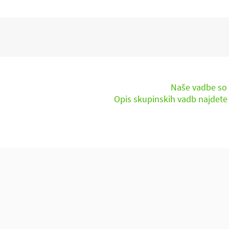
Celotna vadba v fitnesu naj bi
kajti vse
Naše vadbe so s
Opis skupinskih vadb najdete
Kontaktira