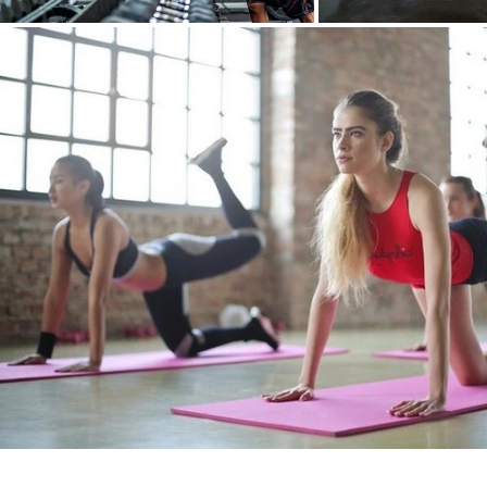
FITCITY Fitnes center Gym Ljubljana | Fitnes je eden 
mišične mase. Fitnes ni popularen le v zimskih mesec
leto skrbimo za zdravje, krepimo telo in tiste mišic
© Copyright
g® Ljubljana