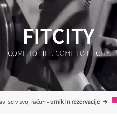
FITCITY
COME TO LIFE. COME TO FITCITY.
avi se v svoj račun -
urnik in rezervacije ➜