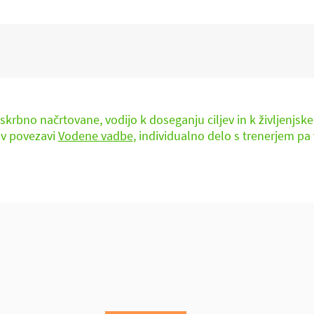
 zajemala telesne, duševne, zdravstvene, s
 te, povezane med seboj, imajo vpliv na naš
krbno načrtovane, vodijo k doseganju ciljev in k življenjs
 v povezavi
Vodene vadbe
, individualno delo s trenerjem pa
jte nas - rezervirajte pros