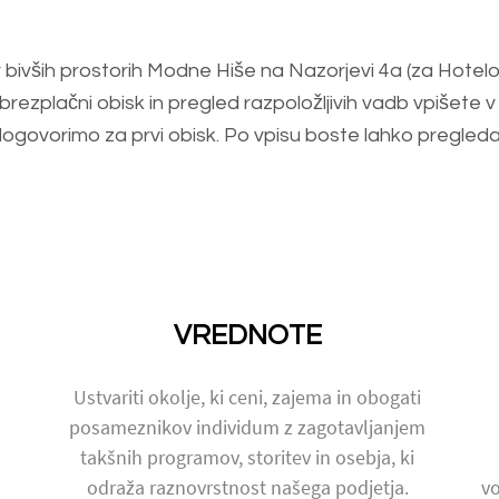
 v bivših prostorih Modne Hiše na Nazorjevi 4a (za Hote
brezplačni obisk in pregled razpoložljivih vadb vpišete v
ovorimo za prvi obisk. Po vpisu boste lahko pregledali 
VREDNOTE
Ustvariti okolje, ki ceni, zajema in obogati
posameznikov individum z zagotavljanjem
takšnih programov, storitev in osebja, ki
odraža raznovrstnost našega podjetja.
vo