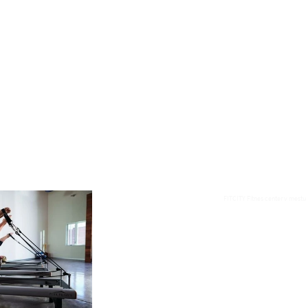
OSEBNO TRENERSTVO
VODENE VADBE
FITCITY Fitnes center v mestu 