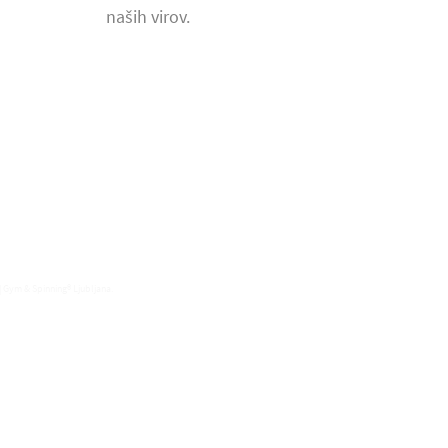
naših virov.
SPINNING®
| Gym & Spinning® Ljubljana.