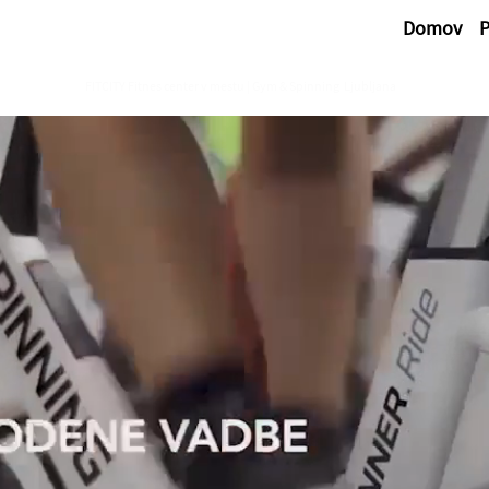
Domov
P
FITCITY Fitnes center v mestu | Gym & Spinning
Ljubljana