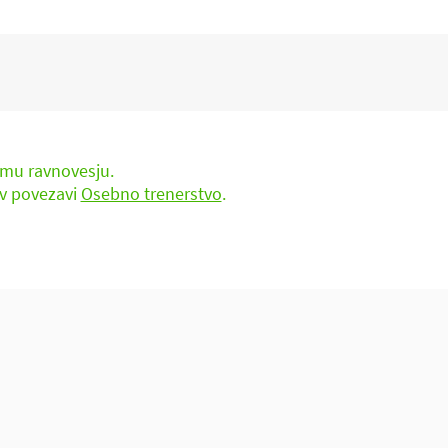
ocialne in čustvene komponente,
e počutje.
kemu ravnovesju.
 v povezavi
Osebno trenerstvo
.
ti termin!