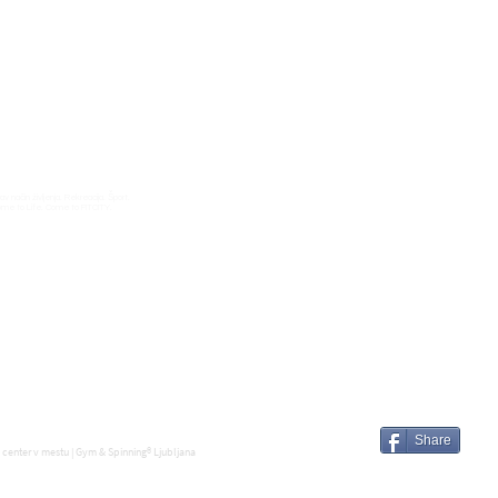
 način življenja. Rekreacija. Šport.
Come to Life. Come to FITCITY.
Share
 center v mestu | Gym & Spinning® Ljubljana