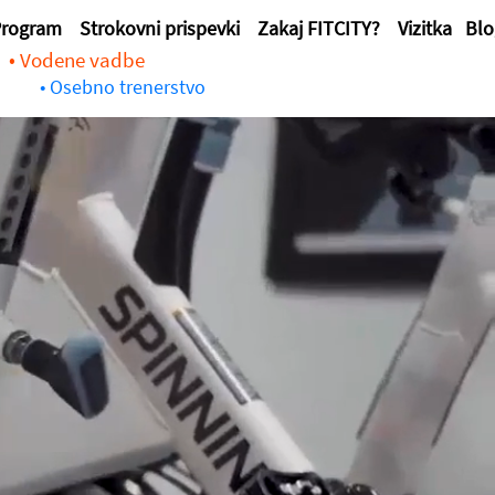
rogram
Strokovni prispevki
Zakaj FITCITY?
Vizitka
Bl
• Vodene vadbe
• Osebno trenerstvo