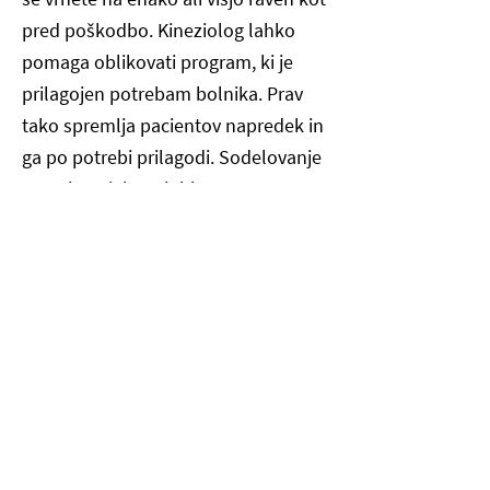
pred poškodbo. Kineziolog lahko
pomaga oblikovati program, ki je
prilagojen potrebam bolnika. Prav
tako spremlja pacientov napredek in
ga po potrebi prilagodi. Sodelovanje
s strokovnjakom lahko pomaga
zagotoviti, da pacient izvaja vaje
pravilno in varno.
Vadbena rehabilitacija je kritična
komponenta v procesu okrevanja po
poškodbi. Bolnikom lahko pomaga
povrniti svojo moč, mobilnost in
delovanje, tako da se lahko vrnejo k
običajnim dejavnostim. Če delate s