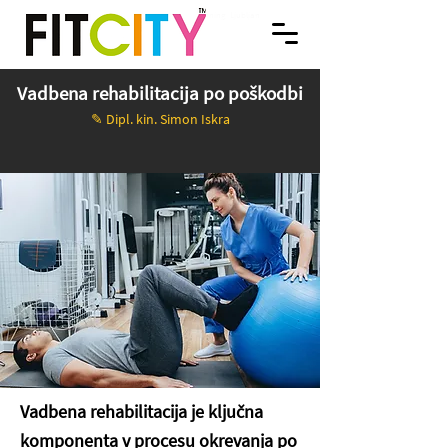
FITNES. OSEBNO TRENERSTVO. VODENE VADBE Ljubljana. SPINNING®. FITCITY Fitnes
FITCITY Fitnes center v mestu | Gym & Spinning
Ljubljana
center & Gym v Ljubljani je sodoben fitnes v centru Ljubljane, ki spodbuja zdrav način
življenja skozi kvalitetno rekreacijo in športne storitve, ki popestrijo um, telo in duha.
Dobrodošli v FITCITY Fitnes & Gym, v centru Ljubljane! | We promote a Healthy lifestyle
through quality recreation and sports services that enrich Your Mind, Body and Spirit.
Welcome to FITCITY Fitness Gym in City Center Ljubljana!
Vadbena rehabilitacija po poškodbi
✎
D
ipl. kin. Simon Iskra
Vadbena rehabilitacija je ključna
komponenta v procesu okrevanja po